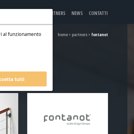
WROOM
PRODOTTI
PARTNERS
NEWS
CONTATTI
ari al funzionamento
home
>
partners
>
fontanot
cetta tutti